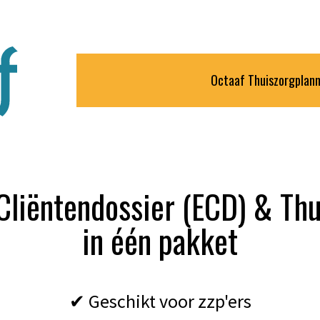
Octaaf Thuiszorgplan
Cliëntendossier (ECD) & Th
in één pakket
✔ Geschikt voor zzp'ers