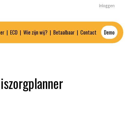
Inloggen
ner
|
ECD
|
Wie zijn wij?
|
Betaalbaar
|
Contact
Demo
uiszorgplanner