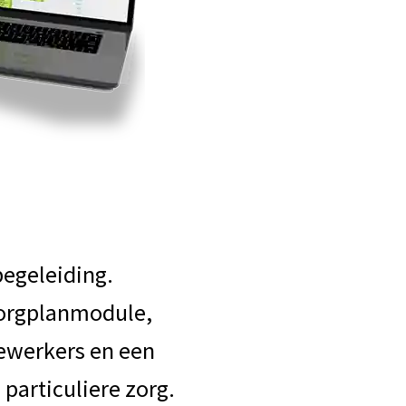
begeleiding.
zorgplanmodule,
ewerkers en een
particuliere zorg.